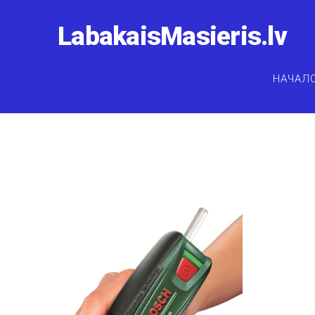
LabakaisMasieris.lv
НАЧАЛ