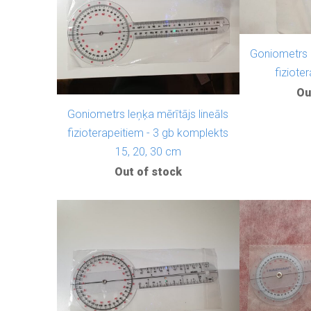
Goniometrs l
fiziote
Ou
Goniometrs leņķa mērītājs lineāls
fizioterapeitiem - 3 gb komplekts
15, 20, 30 cm
Out of stock