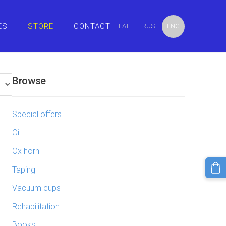
ES
STORE
CONTACT
LAT
RUS
ENG
Browse
Special offers
Oil
Ox horn
Taping
Vacuum cups
Rehabilitation
Books